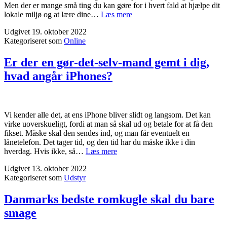
Men der er mange små ting du kan gøre for i hvert fald at hjælpe dit
Omstillingen
lokale miljø og at lære dine…
Læs mere
til
Udgivet
19. oktober 2022
klimaneutralitet
Kategoriseret som
Online
–
hvordan
kan
Er der en gør-det-selv-mand gemt i dig,
du
hvad angår iPhones?
hjælpe?
Vi kender alle det, at ens iPhone bliver slidt og langsom. Det kan
virke uoverskueligt, fordi at man så skal ud og betale for at få den
fikset. Måske skal den sendes ind, og man får eventuelt en
lånetelefon. Det tager tid, og den tid har du måske ikke i din
Er
hverdag. Hvis ikke, så…
Læs mere
der
Udgivet
13. oktober 2022
en
Kategoriseret som
Udstyr
gør-
det-
selv-
Danmarks bedste romkugle skal du bare
mand
smage
gemt
i