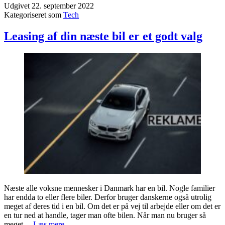
Udgivet
22. september 2022
som
Kategoriseret som
Tech
virksomhed
brug
for
Leasing af din næste bil er et godt valg
et
kvalitetsstyringssystem?
Næste alle voksne mennesker i Danmark har en bil. Nogle familier
har endda to eller flere biler. Derfor bruger danskerne også utrolig
meget af deres tid i en bil. Om det er på vej til arbejde eller om det er
en tur ned at handle, tager man ofte bilen. Når man nu bruger så
Leasing
meget…
Læs mere