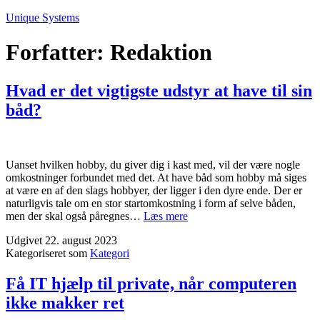
Fortsæt
Unique Systems
til
indhold
Forfatter:
Redaktion
Hvad er det vigtigste udstyr at have til sin
båd?
Uanset hvilken hobby, du giver dig i kast med, vil der være nogle
omkostninger forbundet med det. At have båd som hobby må siges
at være en af den slags hobbyer, der ligger i den dyre ende. Der er
naturligvis tale om en stor startomkostning i form af selve båden,
Hvad
men der skal også påregnes…
Læs mere
er
Udgivet
22. august 2023
det
Kategoriseret som
Kategori
vigtigste
udstyr
at
Få IT hjælp til private, når computeren
have
ikke makker ret
til
sin