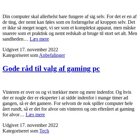
båd?
Din computer skal allerhelst bare fungere af sig selv. For det er en af
de ting, der nemt kan føles som en forlængelse af kroppen selv. Det
er ikke så meget noget, vi ser som et komplekst apparat, men måske
snarere som et praktisk og nemt redskab at bruge til stort set alt. Men
Få
sandheden…
Læs mere
IT
Udgivet
17. november 2022
hjælp
Kategoriseret som
Anbefalinger
til
private,
når
Gode råd til valg af gaming pc
computeren
ikke
makker
ret
Vinteren er over os og vi trækker mere og mere indenfor. Og hvis
der er nogle der er eksperter i at sidde indenfor i mange timer ad
gangen, så er det gamere. For selvom de nok spiller computer hele
året rundt, så er det for alvor om vinteren og om efteråret at gaming
Gode
for alvor…
Læs mere
råd
Udgivet
17. november 2022
til
Kategoriseret som
Tech
valg
af