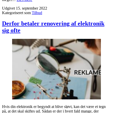
af
Udgivet
15. september 2022
din
Kategoriseret som
Tilbud
næste
bil
er
Derfor betaler renovering af elektronik
et
sig ofte
godt
valg
Hvis din elektronik er begyndt at blive sløvt, kan det være et tegn
på, at det skal skiftes ud. Sådan er der i hvert fald mange, der