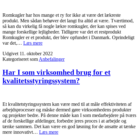
dig,
hvad
angår
Romkugler har hos mange et ry for ikke at være det lækreste
iPhones?
produkt. Men sådan behøver det langt fra altid at være. Tværtimod,
så kan du virkelig få nogle lækre romkugler, der kan spises ved
mange forskellige lejligheder. Tidligere var det et restprodukt
Romkugler er et produkt, der blev opfundet i Danmark. Oprindeligt
Danmarks
var det,…
Læs mere
bedste
Udgivet
11. oktober 2022
romkugle
Kategoriseret som
Anbefalinger
skal
du
bare
Har I som virksomhed brug for et
smage
kvalitetsstyringssystem?
Et kvalitetstyringssystem kan være med til at måle effektiviteten af
arbejdsprocesser og måske dermed gøre virksomhedens produkter
og projekter bedre. På denne måde kan I som medarbejdere på tværs
af de forskellige afdelinger, forbedre jeres proces i at arbejde og
tænke sammen. Det kan være en god løsning for de ansatte at tænke
Har
mere innovativt…
Læs mere
I