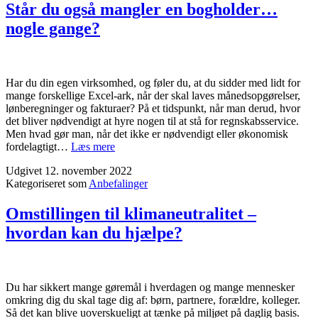
gaming
Står du også mangler en bogholder…
pc
nogle gange?
Har du din egen virksomhed, og føler du, at du sidder med lidt for
mange forskellige Excel-ark, når der skal laves månedsopgørelser,
lønberegninger og fakturaer? På et tidspunkt, når man derud, hvor
det bliver nødvendigt at hyre nogen til at stå for regnskabsservice.
Men hvad gør man, når det ikke er nødvendigt eller økonomisk
Står
fordelagtigt…
Læs mere
du
Udgivet
12. november 2022
også
Kategoriseret som
Anbefalinger
mangler
en
bogholder…
Omstillingen til klimaneutralitet –
nogle
hvordan kan du hjælpe?
gange?
Du har sikkert mange gøremål i hverdagen og mange mennesker
omkring dig du skal tage dig af: børn, partnere, forældre, kolleger.
Så det kan blive uoverskueligt at tænke på miljøet på daglig basis.