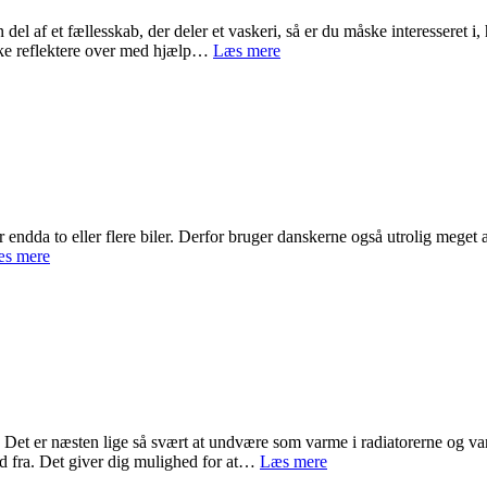
 del af et fællesskab, der deler et vaskeri, så er du måske interesseret 
Det
åske reflektere over med hjælp…
Læs mere
skal
der
til
for
velfungerende
vaskeriløsninger
dda to eller flere biler. Derfor bruger danskerne også utrolig meget af d
Leasing
s mere
af
din
næste
bil
er
et
godt
valg
Det er næsten lige så svært at undvære som varme i radiatorerne og va
Spar
d fra. Det giver dig mulighed for at…
Læs mere
mange