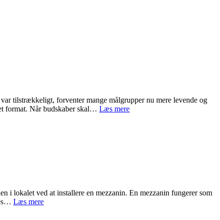
ør var tilstrækkeligt, forventer mange målgrupper nu mere levende og
Virksomhedsfilm
mlet format. Når budskaber skal…
Læs mere
som
en
del
af
moderne
erhvervskommunikation
en i lokalet ved at installere en mezzanin. En mezzanin fungerer som
Sådan
ndes…
Læs mere
kan
I