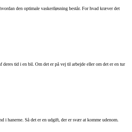
én
i, hvordan den optimale vaskeriløsning består. For hvad kræver det
løsning
eres tid i en bil. Om det er på vej til arbejde eller om det er en tur
nd i hanerne. Så det er en udgift, der er svær at komme udenom.