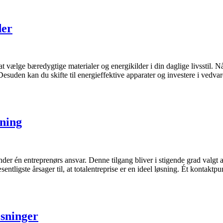
der
at vælge bæredygtige materialer og energikilder i din daglige livsstil. 
Desuden kan du skifte til energieffektive apparater og investere i ved
sning
er én entreprenørs ansvar. Denne tilgang bliver i stigende grad valgt af
æsentligste årsager til, at totalentreprise er en ideel løsning. Ét kontak
øsninger