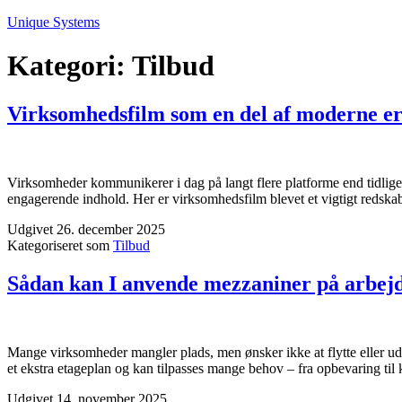
Fortsæt
Unique Systems
til
indhold
Kategori:
Tilbud
Virksomhedsfilm som en del af moderne 
Virksomheder kommunikerer i dag på langt flere platforme end tidligere
engagerende indhold. Her er virksomhedsfilm blevet et vigtigt redsk
Udgivet
26. december 2025
Kategoriseret som
Tilbud
Sådan kan I anvende mezzaniner på arbej
Mange virksomheder mangler plads, men ønsker ikke at flytte eller ud
et ekstra etageplan og kan tilpasses mange behov – fra opbevaring t
Udgivet
14. november 2025