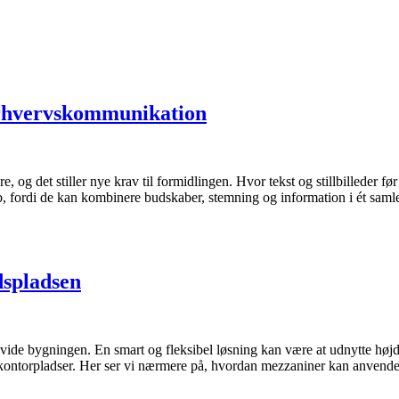
erhvervskommunikation
, og det stiller nye krav til formidlingen. Hvor tekst og stillbilleder f
ab, fordi de kan kombinere budskaber, stemning og information i ét sa
dspladsen
vide bygningen. En smart og fleksibel løsning kan være at udnytte højd
il kontorpladser. Her ser vi nærmere på, hvordan mezzaniner kan anve