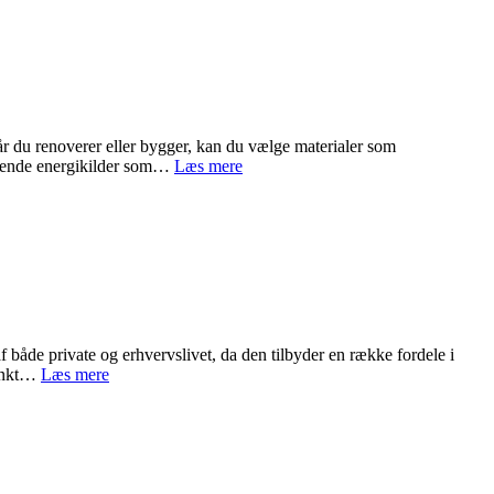
anvende
mezzaniner
på
arbejdspladsen
Når du renoverer eller bygger, kan du vælge materialer som
Vælg
varende energikilder som…
Læs mere
bæredygtige
materialer
og
energikilder
 både private og erhvervslivet, da den tilbyder en række fordele i
Derfor
tpunkt…
Læs mere
er
totalentreprise
en
god
alt
i