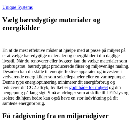
Fortsæt
Unique Systems
til
indhold
Vælg bæredygtige materialer og
energikilder
En af de mest effektive måder at hjælpe med at passe på miljøet på
er at vælge bæredygtige materialer og energikilder i din daglige
livsstil. Når du renoverer eller bygger, kan du vælge materialer som
genbrugstræ, bæredygtigt producerede fliser og miljøvenlige maling.
Desuden kan du skifte til energieffektive apparater og investere i
vedvarende energikilder som solcellepaneler eller en varmepumpe.
Denne type energioptimering minimerer dit energiforbrug og
reducerer dit CO2-aftryk, hvilket er
godt både for miljøet
og din
pengepung på lang sigt. Små ændringer som at skifte til LED-lys og
isolere dit hjem bedre kan også have en stor indvirkning på dit
samlede energiforbrug.
Få rådgivning fra en miljørådgiver