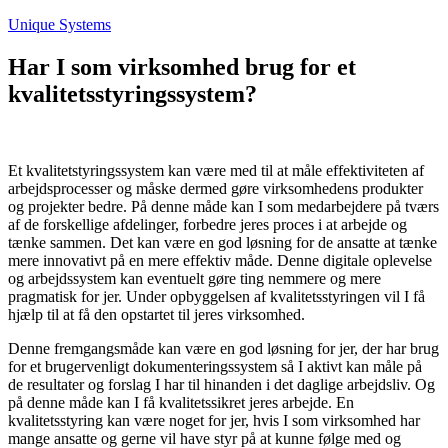
Fortsæt
Unique Systems
til
indhold
Har I som virksomhed brug for et
kvalitetsstyringssystem?
Et kvalitetstyringssystem kan være med til at måle effektiviteten af
arbejdsprocesser og måske dermed gøre virksomhedens produkter
og projekter bedre. På denne måde kan I som medarbejdere på tværs
af de forskellige afdelinger, forbedre jeres proces i at arbejde og
tænke sammen. Det kan være en god løsning for de ansatte at tænke
mere innovativt på en mere effektiv måde. Denne digitale oplevelse
og arbejdssystem kan eventuelt gøre ting nemmere og mere
pragmatisk for jer. Under opbyggelsen af kvalitetsstyringen vil I få
hjælp til at få den opstartet til jeres virksomhed.
Denne fremgangsmåde kan være en god løsning for jer, der har brug
for et brugervenligt dokumenteringssystem så I aktivt kan måle på
de resultater og forslag I har til hinanden i det daglige arbejdsliv. Og
på denne måde kan I få kvalitetssikret jeres arbejde. En
kvalitetsstyring kan være noget for jer, hvis I som virksomhed har
mange ansatte og gerne vil have styr på at kunne følge med og