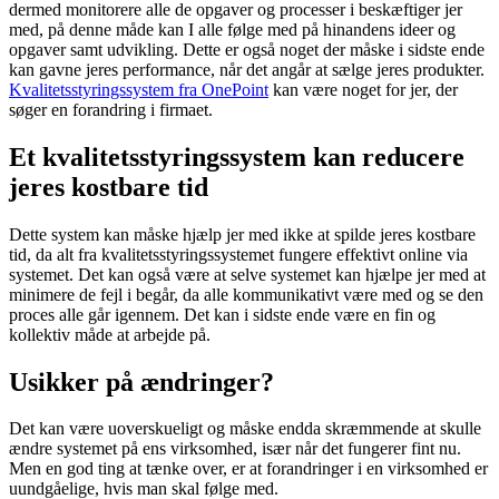
dermed monitorere alle de opgaver og processer i beskæftiger jer
med, på denne måde kan I alle følge med på hinandens ideer og
opgaver samt udvikling. Dette er også noget der måske i sidste ende
kan gavne jeres performance, når det angår at sælge jeres produkter.
Kvalitetsstyringssystem fra OnePoint
kan være noget for jer, der
søger en forandring i firmaet.
Et kvalitetsstyringssystem kan reducere
jeres kostbare tid
Dette system kan måske hjælp jer med ikke at spilde jeres kostbare
tid, da alt fra kvalitetsstyringssystemet fungere effektivt online via
systemet. Det kan også være at selve systemet kan hjælpe jer med at
minimere de fejl i begår, da alle kommunikativt være med og se den
proces alle går igennem. Det kan i sidste ende være en fin og
kollektiv måde at arbejde på.
Usikker på ændringer?
Det kan være uoverskueligt og måske endda skræmmende at skulle
ændre systemet på ens virksomhed, især når det fungerer fint nu.
Men en god ting at tænke over, er at forandringer i en virksomhed er
uundgåelige, hvis man skal følge med.