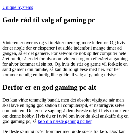
Fortsæt
Unique Systems
til
indhold
Gode råd til valg af gaming pc
Vinteren er over os og vi trækker mere og mere indenfor. Og hvis
der er nogle der er eksperter i at sidde indenfor i mange timer ad
gangen, så er det gamere. For selvom de nok spiller computer hele
året rundt, så er det for alvor om vinteren og om efteråret at gaming
for alvor kommer til sin ret. Og hvis du står og gerne vil forkæle en
sand gamer i din familie, så kan du roligt læse med her. For her
kommer nemlig en hurtig lille guide til valg af gaming udstyr.
Derfor er en god gaming pc alt
Det kan virke temmelig banalt, men det absolut vigtigste når man
skal lave en rigtig god station til computerspil, er naturligvis selve
computeren. Det er selv sagt også den dyreste udgift hvis man kære
om denne hobby. Hvis du er i tvivl om hvor du skal anskaffe dig en
god gaming pc, så
køb din næste gaming pc her
.
De fleste gaming pc’er kommer med gode specs fra køb. Dog kan