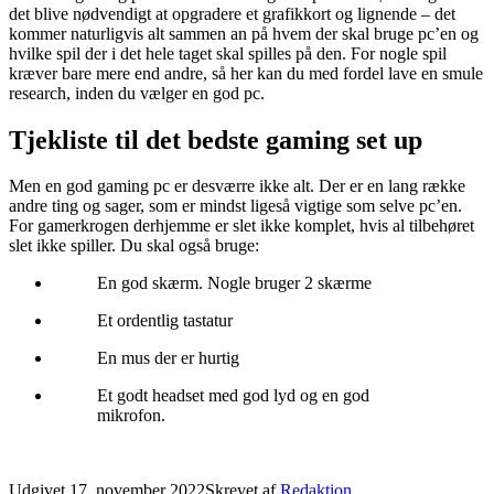
det blive nødvendigt at opgradere et grafikkort og lignende – det
kommer naturligvis alt sammen an på hvem der skal bruge pc’en og
hvilke spil der i det hele taget skal spilles på den. For nogle spil
kræver bare mere end andre, så her kan du med fordel lave en smule
research, inden du vælger en god pc.
Tjekliste til det bedste gaming set up
Men en god gaming pc er desværre ikke alt. Der er en lang række
andre ting og sager, som er mindst ligeså vigtige som selve pc’en.
For gamerkrogen derhjemme er slet ikke komplet, hvis al tilbehøret
slet ikke spiller. Du skal også bruge:
En god skærm. Nogle bruger 2 skærme
Et ordentlig tastatur
En mus der er hurtig
Et godt headset med god lyd og en god
mikrofon.
Udgivet
17. november 2022
Skrevet af
Redaktion