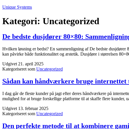
Fortsæt
Unique Systems
til
indhold
Kategori:
Uncategorized
De bedste dusjdører 80×80: Sammenligning
Hvilken løsning er bedst? En sammenligning af De bedste dusjdører 80
kan påvirke både funktionalitet og æstetik. Dusjdøre i størrelsen 8
Udgivet
21. april 2025
Kategoriseret som
Uncategorized
Sådan kan håndværkere bruge internettet ti
I dag går de fleste kunder på jagt efter deres håndværkere på internet
mulighed for at bruge forskellige platforme til at skaffe flere kund
Udgivet
13. februar 2025
Kategoriseret som
Uncategorized
Den perfekte metode til at kombinere gami