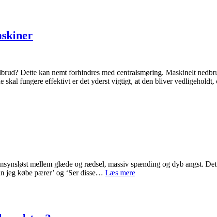
perfekte
jakke
askiner
brud? Dette kan nemt forhindres med centralsmøring. Maskinelt nedbrud
ne skal fungere effektivt er det yderst vigtigt, at den bliver vedligehold
r hensynsløst mellem glæde og rædsel, massiv spænding og dyb angst. Det
Gode
kan jeg købe pærer’ og ‘Ser disse…
Læs mere
tips
til
første
gang
du