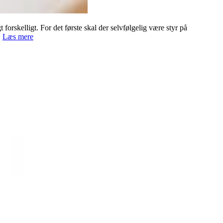
forskelligt. For det første skal der selvfølgelig være styr på
Derfor
…
Læs mere
bør
du
implementere
sikker
print
i
din
virksomhed