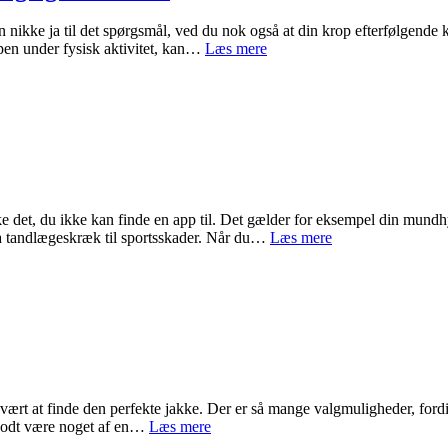
at
skaffe
 nikke ja til det spørgsmål, ved du nok også at din krop efterfølgende 
flere
Den
oppen under fysisk aktivitet, kan…
Læs mere
kunder
perfekte
metode
til
at
kombinere
gaming
og
restitution
kke det, du ikke kan finde en app til. Det gælder for eksempel din mund
It
ra tandlægeskræk til sportsskader. Når du…
Læs mere
app
giver
dig
sundere
mund
ært at finde den perfekte jakke. Der er så mange valgmuligheder, fordi d
Find
et godt være noget af en…
Læs mere
den