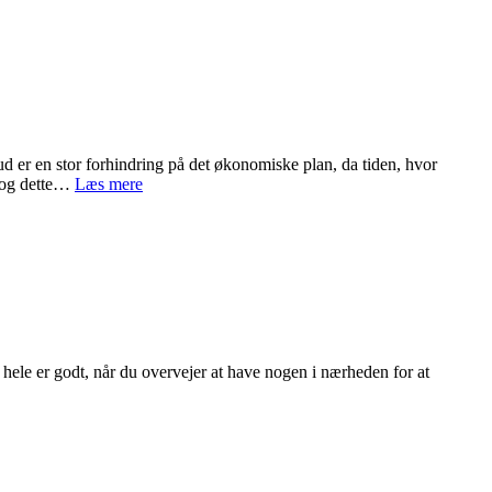
 er en stor forhindring på det økonomiske plan, da tiden, hvor
Centralsmøring
t, og dette…
Læs mere
–
undgå
nedbrud
i
dine
maskiner
 hele er godt, når du overvejer at have nogen i nærheden for at