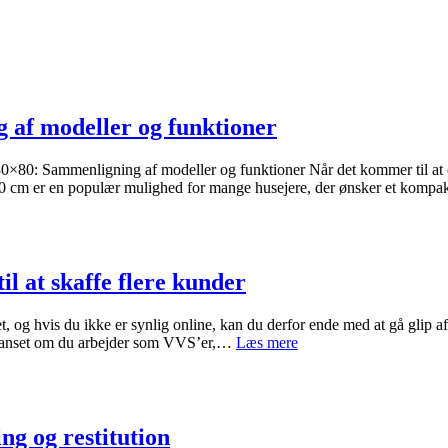
 af modeller og funktioner
×80: Sammenligning af modeller og funktioner Når det kommer til at opg
0×80 cm er en populær mulighed for mange husejere, der ønsker et kom
l at skaffe flere kunder
tet, og hvis du ikke er synlig online, kan du derfor ende med at gå gli
Sådan
er, uanset om du arbejder som VVS’er,…
Læs mere
kan
håndværkere
bruge
internettet
til
ng og restitution