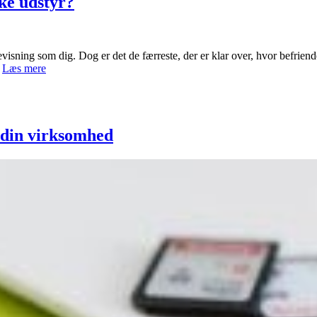
ske udstyr?
flytter
ud
sning som dig. Dog er det de færreste, der er klar over, hvor befriende
Kan
…
Læs mere
du
heller
ikke
leve
uden
 din virksomhed
dit
elektroniske
udstyr?