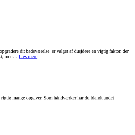
radere dit badeværelse, er valget af dusjdøre en vigtig faktor, der
De
pakt, men…
Læs mere
bedste
dusjdører
80×80:
Sammenligning
af
modeller
og
p af rigtig mange opgaver. Som håndværker har du blandt andet
funktioner