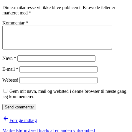
Din e-mailadresse vil ikke blive publiceret.
Krævede felter er
markeret med
*
Kommentar
*
Navn
*
E-mail
*
Websted
Gem mit navn, mail og websted i denne browser til næste gang
jeg kommenterer.
Indlægsnavigation
Forrige indlæg
Markedsføring ved hjælp af en anden virksomhed