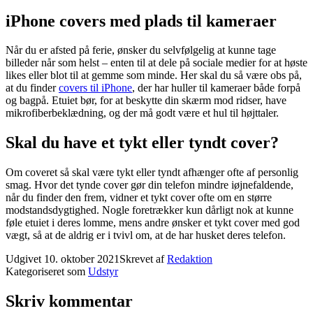
iPhone covers med plads til kameraer
Når du er afsted på ferie, ønsker du selvfølgelig at kunne tage
billeder når som helst – enten til at dele på sociale medier for at høste
likes eller blot til at gemme som minde. Her skal du så være obs på,
at du finder
covers til iPhone
, der har huller til kameraer både forpå
og bagpå. Etuiet bør, for at beskytte din skærm mod ridser, have
mikrofiberbeklædning, og der må godt være et hul til højttaler.
Skal du have et tykt eller tyndt cover?
Om coveret så skal være tykt eller tyndt afhænger ofte af personlig
smag. Hvor det tynde cover gør din telefon mindre iøjnefaldende,
når du finder den frem, vidner et tykt cover ofte om en større
modstandsdygtighed. Nogle foretrækker kun dårligt nok at kunne
føle etuiet i deres lomme, mens andre ønsker et tykt cover med god
vægt, så at de aldrig er i tvivl om, at de har husket deres telefon.
Udgivet
10. oktober 2021
Skrevet af
Redaktion
Kategoriseret som
Udstyr
Skriv kommentar