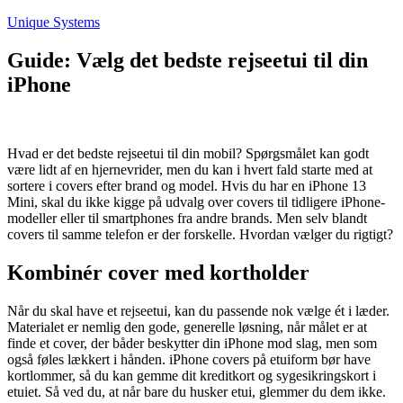
Fortsæt
Unique Systems
til
indhold
Guide: Vælg det bedste rejseetui til din
iPhone
Hvad er det bedste rejseetui til din mobil? Spørgsmålet kan godt
være lidt af en hjernevrider, men du kan i hvert fald starte med at
sortere i covers efter brand og model. Hvis du har en iPhone 13
Mini, skal du ikke kigge på udvalg over covers til tidligere iPhone-
modeller eller til smartphones fra andre brands. Men selv blandt
covers til samme telefon er der forskelle. Hvordan vælger du rigtigt?
Kombinér cover med kortholder
Når du skal have et rejseetui, kan du passende nok vælge ét i læder.
Materialet er nemlig den gode, generelle løsning, når målet er at
finde et cover, der båder beskytter din iPhone mod slag, men som
også føles lækkert i hånden. iPhone covers på etuiform bør have
kortlommer, så du kan gemme dit kreditkort og sygesikringskort i
etuiet. Så ved du, at når bare du husker etui, glemmer du dem ikke.