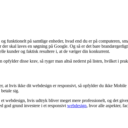
igt og funktionelt på samtlige enheder, hvad end du er på computeren, sm
r der skal laves en søgning på Google. Og så er det bare brandærgerligt, 
e kunder og faktisk resultere i, at de vælger din konkurrent.
 opfylder disse krav, så ryger man altså nederst på listen, hvilket i prak
r, at hvis ikke dit webdesign er responsivt, så opfylder du ikke Mobile F
 betale sig.
å et webdesign, hvis udtryk bliver meget mere professionelt, og det give
d god grund investere i et responsivt
webdesign
, hvor alle aspekter, fa