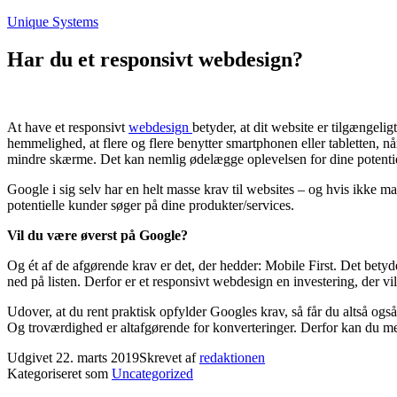
Fortsæt
Unique Systems
til
indhold
Har du et responsivt webdesign?
At have et responsivt
webdesign
betyder, at dit website er tilgængel
hemmelighed, at flere og flere benytter smartphonen eller tabletten, nå
mindre skærme. Det kan nemlig ødelægge oplevelsen for dine potentiell
Google i sig selv har en helt masse krav til websites – og hvis ikke man
potentielle kunder søger på dine produkter/services.
Vil du være øverst på Google?
Og ét af de afgørende krav er det, der hedder: Mobile First. Det betyde
ned på listen. Derfor er et responsivt webdesign en investering, der vil
Udover, at du rent praktisk opfylder Googles krav, så får du altså ogs
Og troværdighed er altafgørende for konverteringer. Derfor kan du me
Udgivet
22. marts 2019
Skrevet af
redaktionen
Kategoriseret som
Uncategorized