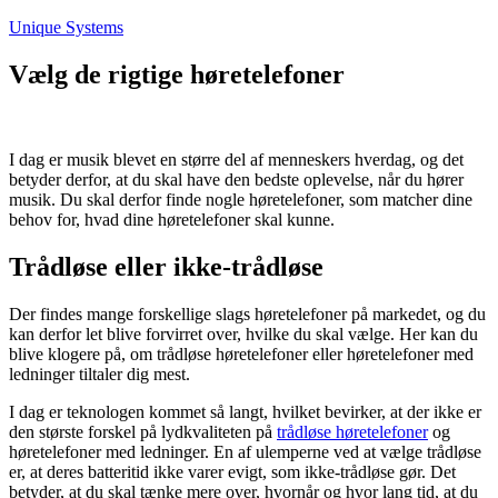
Fortsæt
Unique Systems
til
indhold
Vælg de rigtige høretelefoner
I dag er musik blevet en større del af menneskers hverdag, og det
betyder derfor, at du skal have den bedste oplevelse, når du hører
musik. Du skal derfor finde nogle høretelefoner, som matcher dine
behov for, hvad dine høretelefoner skal kunne.
Trådløse eller ikke-trådløse
Der findes mange forskellige slags høretelefoner på markedet, og du
kan derfor let blive forvirret over, hvilke du skal vælge. Her kan du
blive klogere på, om trådløse høretelefoner eller høretelefoner med
ledninger tiltaler dig mest.
I dag er teknologen kommet så langt, hvilket bevirker, at der ikke er
den største forskel på lydkvaliteten på
trådløse høretelefoner
og
høretelefoner med ledninger. En af ulemperne ved at vælge trådløse
er, at deres batteritid ikke varer evigt, som ikke-trådløse gør. Det
betyder, at du skal tænke mere over, hvornår og hvor lang tid, at du