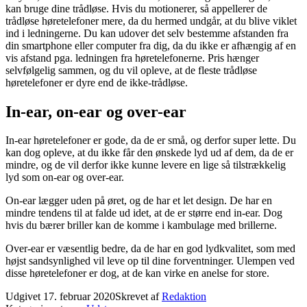
kan bruge dine trådløse. Hvis du motionerer, så appellerer de
trådløse høretelefoner mere, da du hermed undgår, at du blive viklet
ind i ledningerne. Du kan udover det selv bestemme afstanden fra
din smartphone eller computer fra dig, da du ikke er afhængig af en
vis afstand pga. ledningen fra høretelefonerne. Pris hænger
selvfølgelig sammen, og du vil opleve, at de fleste trådløse
høretelefoner er dyre end de ikke-trådløse.
In-ear, on-ear og over-ear
In-ear høretelefoner er gode, da de er små, og derfor super lette. Du
kan dog opleve, at du ikke får den ønskede lyd ud af dem, da de er
mindre, og de vil derfor ikke kunne levere en lige så tilstrækkelig
lyd som on-ear og over-ear.
On-ear lægger uden på øret, og de har et let design. De har en
mindre tendens til at falde ud idet, at de er større end in-ear. Dog
hvis du bærer briller kan de komme i kambulage med brillerne.
Over-ear er væsentlig bedre, da de har en god lydkvalitet, som med
højst sandsynlighed vil leve op til dine forventninger. Ulempen ved
disse høretelefoner er dog, at de kan virke en anelse for store.
Udgivet
17. februar 2020
Skrevet af
Redaktion