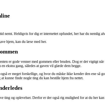
line
ltid nemt. Heldigvis for dig er internettet opfundet, her har du nemlig al
 gave hjem, kan du læse med her.
g gommen
 du enten er gode venner med gommen eller bruden. Dog er det vigtigt nå
en ekstra gang, således at gaven vil glæde dem begge.
te også er meget forskellige, og hvor du måske ikke kender den ene så go
 at kunne finde nogle ting du kan bestille hjem fra nettet.
anderledes
ve ting og oplevelser. Derfor er der også rig mulighed for at du her ka