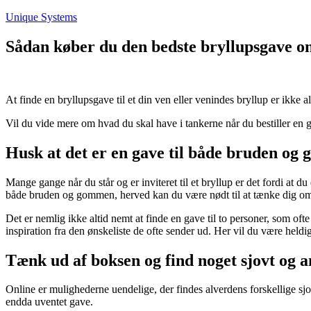
Fortsæt
Unique Systems
til
indhold
Sådan køber du den bedste bryllupsgave on
At finde en bryllupsgave til et din ven eller venindes bryllup er ikke a
Vil du vide mere om hvad du skal have i tankerne når du bestiller en
Husk at det er en gave til både bruden o
Mange gange når du står og er inviteret til et bryllup er det fordi at
både bruden og gommen, herved kan du være nødt til at tænke dig om 
Det er nemlig ikke altid nemt at finde en gave til to personer, som of
inspiration fra den ønskeliste de ofte sender ud. Her vil du være heldig
Tænk ud af boksen og find noget sjovt og 
Online er mulighederne uendelige, der findes alverdens forskellige sjo
endda uventet gave.