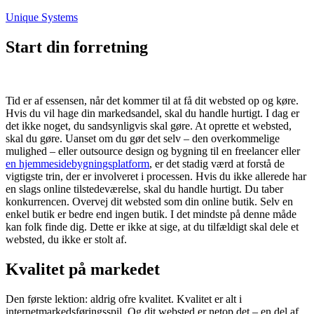
Fortsæt
Unique Systems
til
indhold
Start din forretning
Tid er af essensen, når det kommer til at få dit websted op og køre.
Hvis du vil hage din markedsandel, skal du handle hurtigt. I dag er
det ikke noget, du sandsynligvis skal gøre. At oprette et websted,
skal du gøre. Uanset om du gør det selv – den overkommelige
mulighed – eller outsource design og bygning til en freelancer eller
en hjemmesidebygningsplatform
, er det stadig værd at forstå de
vigtigste trin, der er involveret i processen. Hvis du ikke allerede har
en slags online tilstedeværelse, skal du handle hurtigt. Du taber
konkurrencen. Overvej dit websted som din online butik. Selv en
enkel butik er bedre end ingen butik. I det mindste på denne måde
kan folk finde dig. Dette er ikke at sige, at du tilfældigt skal dele et
websted, du ikke er stolt af.
Kvalitet på markedet
Den første lektion: aldrig ofre kvalitet. Kvalitet er alt i
internetmarkedsføringsspil. Og dit websted er netop det – en del af