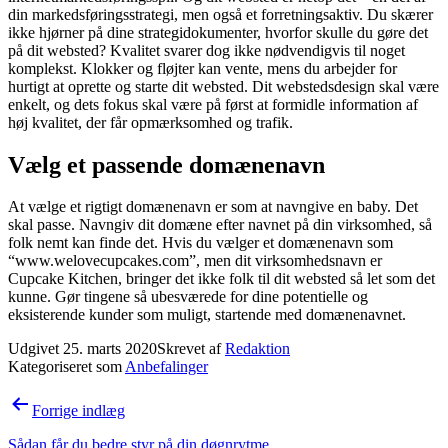
din markedsføringsstrategi, men også et forretningsaktiv. Du skærer
ikke hjørner på dine strategidokumenter, hvorfor skulle du gøre det
på dit websted? Kvalitet svarer dog ikke nødvendigvis til noget
komplekst. Klokker og fløjter kan vente, mens du arbejder for
hurtigt at oprette og starte dit websted. Dit webstedsdesign skal være
enkelt, og dets fokus skal være på først at formidle information af
høj kvalitet, der får opmærksomhed og trafik.
Vælg et passende domænenavn
At vælge et rigtigt domænenavn er som at navngive en baby. Det
skal passe. Navngiv dit domæne efter navnet på din virksomhed, så
folk nemt kan finde det. Hvis du vælger et domænenavn som
“www.welovecupcakes.com”, men dit virksomhedsnavn er
Cupcake Kitchen, bringer det ikke folk til dit websted så let som det
kunne. Gør tingene så ubesværede for dine potentielle og
eksisterende kunder som muligt, startende med domænenavnet.
Udgivet
25. marts 2020
Skrevet af
Redaktion
Kategoriseret som
Anbefalinger
Indlægsnavigation
Forrige indlæg
Sådan får du bedre styr på din døgnrytme