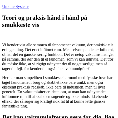
Fortsæt
Unique Systems
til
indhold
Teori og praksis hånd i hånd på
smukkeste vis
Vi kender vist alle sammen til fænomenet vakuum, der praktisk talt
er ingen ting. Det er et lufttomt rum. Men selvom, at det er lufttomt,
så har det en ganske særlig funktion. Det er netop vakuums mangel
på samme, der gør den til et fænomen, som vi kan udnytte. Det tror
du måske ikke, at vi rigtigt udnytter det til noget særligt, men så
tager du fejl- for kender du også til en vakuumløfter?
Her har man simpelthen i smukkeste harmoni med fysiske love har
taget fænomenet i brug og skabt et ikke bare unikt, men også
ekstremt praktisk redskab, ikke bare til industrien, men til livet
generelt. En vakuumløfter er ideen om, at man kan udnytte det
lufttomme rum til at skabe en sugende og ikke mindst klæbende
effekt, der så suger sig kraftigt nok fat til at kunne løfte ganske
fantastiske ting.
Det kan vakuumløfteren gøre for dig, lige