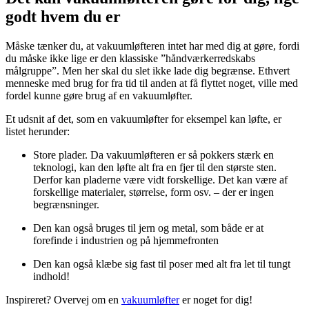
godt hvem du er
Måske tænker du, at vakuumløfteren intet har med dig at gøre, fordi
du måske ikke lige er den klassiske ”håndværkerredskabs
målgruppe”. Men her skal du slet ikke lade dig begrænse. Ethvert
menneske med brug for fra tid til anden at få flyttet noget, ville med
fordel kunne gøre brug af en vakuumløfter.
Et udsnit af det, som en vakuumløfter for eksempel kan løfte, er
listet herunder:
Store plader. Da vakuumløfteren er så pokkers stærk en
teknologi, kan den løfte alt fra en fjer til den største sten.
Derfor kan pladerne være vidt forskellige. Det kan være af
forskellige materialer, størrelse, form osv. – der er ingen
begrænsninger.
Den kan også bruges til jern og metal, som både er at
forefinde i industrien og på hjemmefronten
Den kan også klæbe sig fast til poser med alt fra let til tungt
indhold!
Inspireret? Overvej om en
vakuumløfter
er noget for dig!