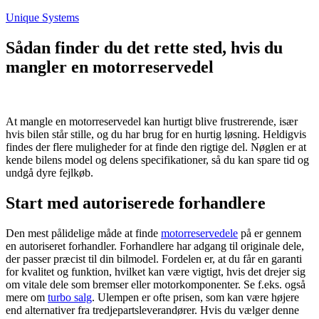
Fortsæt
Unique Systems
til
indhold
Sådan finder du det rette sted, hvis du
mangler en motorreservedel
At mangle en motorreservedel kan hurtigt blive frustrerende, især
hvis bilen står stille, og du har brug for en hurtig løsning. Heldigvis
findes der flere muligheder for at finde den rigtige del. Nøglen er at
kende bilens model og delens specifikationer, så du kan spare tid og
undgå dyre fejlkøb.
Start med autoriserede forhandlere
Den mest pålidelige måde at finde
motorreservedele
på er gennem
en autoriseret forhandler. Forhandlere har adgang til originale dele,
der passer præcist til din bilmodel. Fordelen er, at du får en garanti
for kvalitet og funktion, hvilket kan være vigtigt, hvis det drejer sig
om vitale dele som bremser eller motorkomponenter. Se f.eks. også
mere om
turbo salg
. Ulempen er ofte prisen, som kan være højere
end alternativer fra tredjepartsleverandører. Hvis du vælger denne