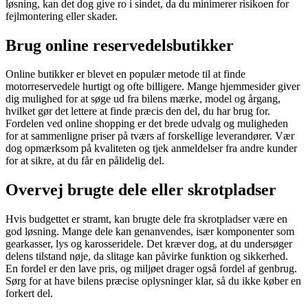
løsning, kan det dog give ro i sindet, da du minimerer risikoen for
fejlmontering eller skader.
Brug online reservedelsbutikker
Online butikker er blevet en populær metode til at finde
motorreservedele hurtigt og ofte billigere. Mange hjemmesider giver
dig mulighed for at søge ud fra bilens mærke, model og årgang,
hvilket gør det lettere at finde præcis den del, du har brug for.
Fordelen ved online shopping er det brede udvalg og muligheden
for at sammenligne priser på tværs af forskellige leverandører. Vær
dog opmærksom på kvaliteten og tjek anmeldelser fra andre kunder
for at sikre, at du får en pålidelig del.
Overvej brugte dele eller skrotpladser
Hvis budgettet er stramt, kan brugte dele fra skrotpladser være en
god løsning. Mange dele kan genanvendes, især komponenter som
gearkasser, lys og karosseridele. Det kræver dog, at du undersøger
delens tilstand nøje, da slitage kan påvirke funktion og sikkerhed.
En fordel er den lave pris, og miljøet drager også fordel af genbrug.
Sørg for at have bilens præcise oplysninger klar, så du ikke køber en
forkert del.