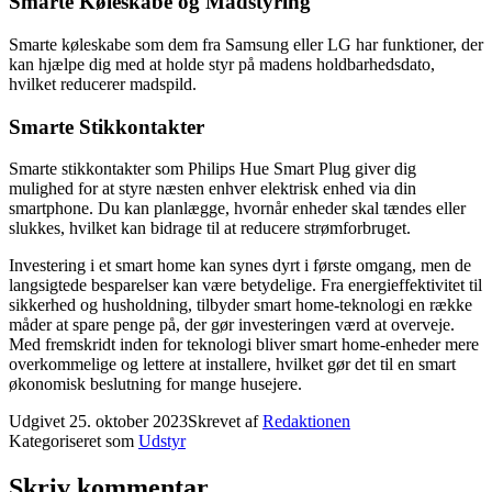
Smarte Køleskabe og Madstyring
Smarte køleskabe som dem fra Samsung eller LG har funktioner, der
kan hjælpe dig med at holde styr på madens holdbarhedsdato,
hvilket reducerer madspild.
Smarte Stikkontakter
Smarte stikkontakter som Philips Hue Smart Plug giver dig
mulighed for at styre næsten enhver elektrisk enhed via din
smartphone. Du kan planlægge, hvornår enheder skal tændes eller
slukkes, hvilket kan bidrage til at reducere strømforbruget.
Investering i et smart home kan synes dyrt i første omgang, men de
langsigtede besparelser kan være betydelige. Fra energieffektivitet til
sikkerhed og husholdning, tilbyder smart home-teknologi en række
måder at spare penge på, der gør investeringen værd at overveje.
Med fremskridt inden for teknologi bliver smart home-enheder mere
overkommelige og lettere at installere, hvilket gør det til en smart
økonomisk beslutning for mange husejere.
Udgivet
25. oktober 2023
Skrevet af
Redaktionen
Kategoriseret som
Udstyr
Skriv kommentar