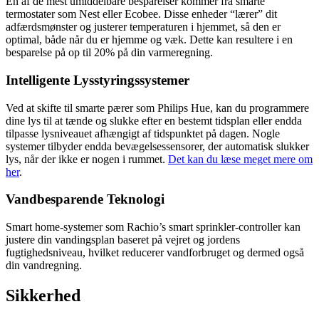
En af de mest umiddelbare besparelser kommer fra smarte
termostater som Nest eller Ecobee. Disse enheder “lærer” dit
adfærdsmønster og justerer temperaturen i hjemmet, så den er
optimal, både når du er hjemme og væk. Dette kan resultere i en
besparelse på op til 20% på din varmeregning.
Intelligente Lysstyringssystemer
Ved at skifte til smarte pærer som Philips Hue, kan du programmere
dine lys til at tænde og slukke efter en bestemt tidsplan eller endda
tilpasse lysniveauet afhængigt af tidspunktet på dagen. Nogle
systemer tilbyder endda bevægelsessensorer, der automatisk slukker
lys, når der ikke er nogen i rummet.
Det kan du læse meget mere om
her
.
Vandbesparende Teknologi
Smart home-systemer som Rachio’s smart sprinkler-controller kan
justere din vandingsplan baseret på vejret og jordens
fugtighedsniveau, hvilket reducerer vandforbruget og dermed også
din vandregning.
Sikkerhed