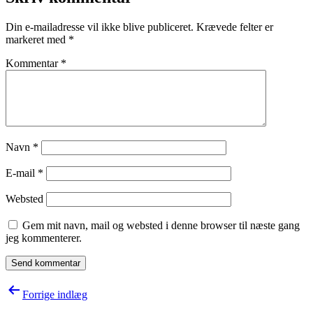
Din e-mailadresse vil ikke blive publiceret.
Krævede felter er
markeret med
*
Kommentar
*
Navn
*
E-mail
*
Websted
Gem mit navn, mail og websted i denne browser til næste gang
jeg kommenterer.
Indlægsnavigation
Forrige indlæg