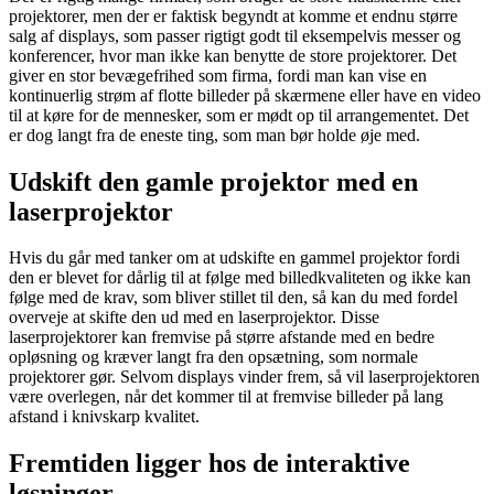
projektorer, men der er faktisk begyndt at komme et endnu større
salg af displays, som passer rigtigt godt til eksempelvis messer og
konferencer, hvor man ikke kan benytte de store projektorer. Det
giver en stor bevægefrihed som firma, fordi man kan vise en
kontinuerlig strøm af flotte billeder på skærmene eller have en video
til at køre for de mennesker, som er mødt op til arrangementet. Det
er dog langt fra de eneste ting, som man bør holde øje med.
Udskift den gamle projektor med en
laserprojektor
Hvis du går med tanker om at udskifte en gammel projektor fordi
den er blevet for dårlig til at følge med billedkvaliteten og ikke kan
følge med de krav, som bliver stillet til den, så kan du med fordel
overveje at skifte den ud med en laserprojektor. Disse
laserprojektorer kan fremvise på større afstande med en bedre
opløsning og kræver langt fra den opsætning, som normale
projektorer gør. Selvom displays vinder frem, så vil laserprojektoren
være overlegen, når det kommer til at fremvise billeder på lang
afstand i knivskarp kvalitet.
Fremtiden ligger hos de interaktive
løsninger