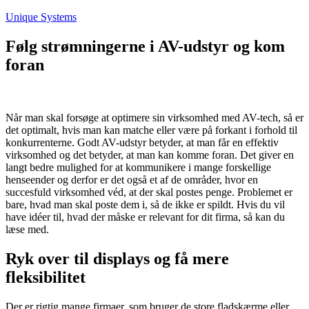
Fortsæt
Unique Systems
til
indhold
Følg strømningerne i AV-udstyr og kom
foran
Når man skal forsøge at optimere sin virksomhed med AV-tech, så er
det optimalt, hvis man kan matche eller være på forkant i forhold til
konkurrenterne. Godt AV-udstyr betyder, at man får en effektiv
virksomhed og det betyder, at man kan komme foran. Det giver en
langt bedre mulighed for at kommunikere i mange forskellige
henseender og derfor er det også et af de områder, hvor en
succesfuld virksomhed véd, at der skal postes penge. Problemet er
bare, hvad man skal poste dem i, så de ikke er spildt. Hvis du vil
have idéer til, hvad der måske er relevant for dit firma, så kan du
læse med.
Ryk over til displays og få mere
fleksibilitet
Der er rigtig mange firmaer, som bruger de store fladskærme eller