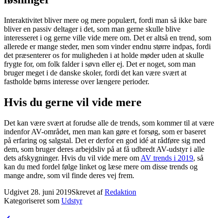
Interaktivitet bliver mere og mere populært, fordi man så ikke bare
bliver en passiv deltager i det, som man gerne skulle blive
interesseret i og gerne ville vide mere om. Det er altså en trend, som
allerede er mange steder, men som vinder endnu større indpas, fordi
det præsenterer os for muligheden i at holde møder uden at skulle
frygte for, om folk falder i søvn eller ej. Det er noget, som man
bruger meget i de danske skoler, fordi det kan være svært at
fastholde børns interesse over længere perioder.
Hvis du gerne vil vide mere
Det kan være svært at forudse alle de trends, som kommer til at være
indenfor AV-området, men man kan gøre et forsøg, som er baseret
på erfaring og salgstal. Det er derfor en god idé at rådføre sig med
dem, som bruger deres arbejdsliv på at få udbredt AV-udstyr i alle
dets afskygninger. Hvis du vil vide mere om
AV trends i 2019
, så
kan du med fordel følge linket og læse mere om disse trends og
mange andre, som vil finde deres vej frem.
Udgivet
28. juni 2019
Skrevet af
Redaktion
Kategoriseret som
Udstyr